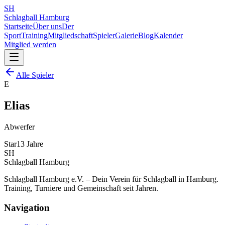
SH
Schlagball Hamburg
Startseite
Über uns
Der
Sport
Training
Mitgliedschaft
Spieler
Galerie
Blog
Kalender
Mitglied werden
Alle Spieler
E
Elias
Abwerfer
Star
13
Jahre
SH
Schlagball Hamburg
Schlagball Hamburg e.V. – Dein Verein für Schlagball in Hamburg.
Training, Turniere und Gemeinschaft seit Jahren.
Navigation