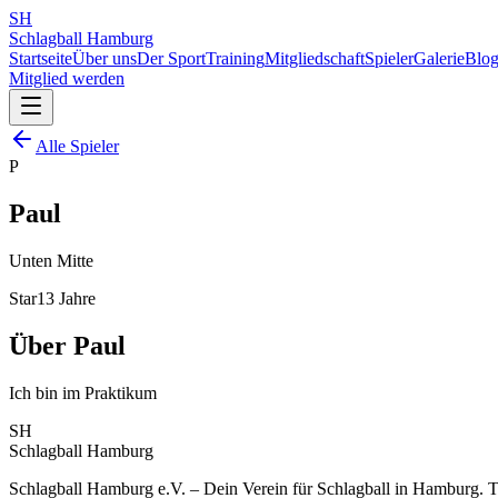
SH
Schlagball Hamburg
Startseite
Über uns
Der Sport
Training
Mitgliedschaft
Spieler
Galerie
Blo
Mitglied werden
Alle Spieler
P
Paul
Unten Mitte
Star
13
Jahre
Über
Paul
Ich bin im Praktikum
SH
Schlagball Hamburg
Schlagball Hamburg e.V. – Dein Verein für Schlagball in Hamburg. Tr